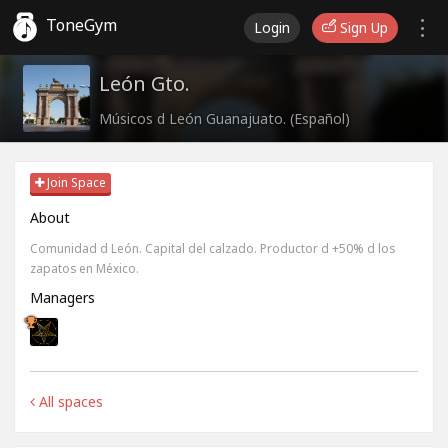
ToneGym
Login
Sign Up
León Gto.
Músicos d León Guanajuato. (Español)
Join Space
About
Comunidad d León. Capital del calzado. Productor d +50% d los
zapatos en México.
Managers
All spaces